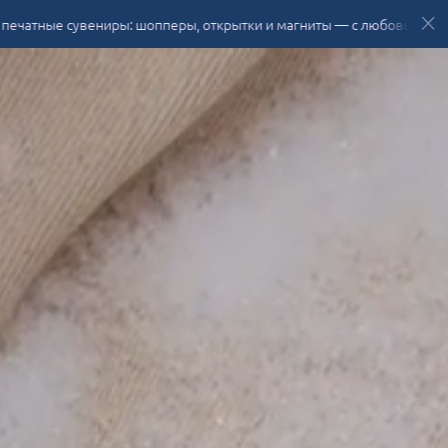
увениры: шопперы, открытки и магниты — с любовью из Сибири 🤍