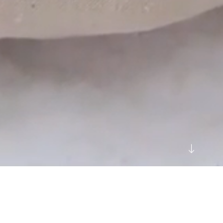
коллекция
«С любо